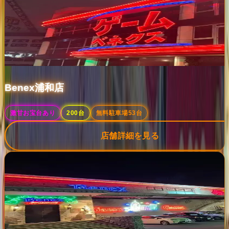
Benex浦和店
激甘お宝台あり
200
台
無料駐車場
53
台
店舗詳細を見る