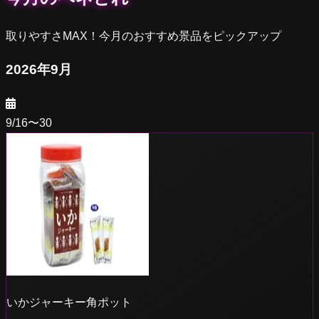
取扱店舗:
川越店、川崎店、浦和店、平塚店、大和店
取りやすさMAX！今月のおすすめ景品をピックアップ
デス・ストランディング２ ドールマン サウ
2026年9月
入荷日:
2026-07-18
取扱店舗:
川越店、川崎店、浦和店、平塚店、大和店
9/16〜30
ドラえもん スモールライト&ビッグライト 
入荷日:
2026-07-18
取扱店舗:
川越店、川崎店、平塚店
ドラゴンクエスト AM おてだまスライム 
入荷日:
2026-07-18
いかジャーキー角ポット
取扱店舗:
川越店、浦和店、平塚店