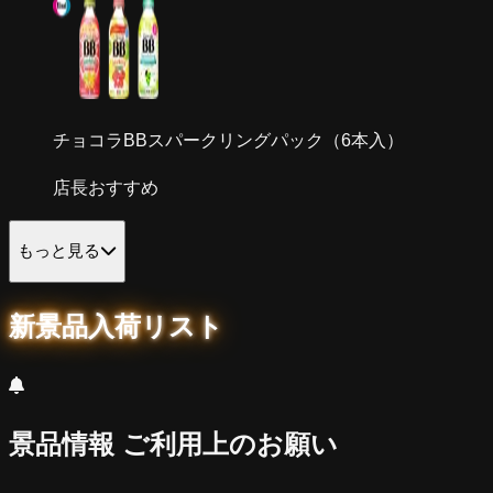
取扱店舗:
川越店、川崎店、浦和店、平塚店、大和店
初音ミク×ラスカル スペシャルフィギュア―
入荷日:
2026-07-16
チョコラBBスパークリングパック（6本入）
取扱店舗:
川越店、川崎店、浦和店、平塚店、大和店
店長おすすめ
ジョジョの奇妙な冒険 黄金の風 陶磁器皿＆
もっと見る
入荷日:
2026-07-16
新景品入荷リスト
取扱店舗:
川越店、川崎店、浦和店、平塚店、大和店
NARUTO-ナルト- 疾風伝 忍界造形列伝-う
入荷日:
2026-07-16
景品情報 ご利用上のお願い
取扱店舗:
川越店、川崎店、浦和店、平塚店、大和店