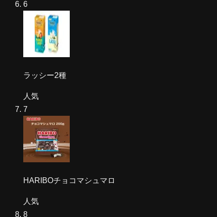
6
入荷日:
2026-07-16
取扱店舗:
川越店、川崎店、浦和店、平塚店、大和店
僕のヒーローアカデミア MAXIMATIC MIR
ラッシー2種
入荷日:
2026-07-16
人気
7
取扱店舗:
川越店、川崎店、浦和店、平塚店、大和店
PIXAR Characters トイ・ストーリー
入荷日:
2026-07-16
取扱店舗:
川越店、川崎店、平塚店、大和店
HARIBOチョコマシュマロ
ディズニー スティッチ Splash Color
人気
8