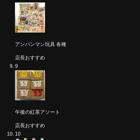
入荷日:
2026-07-16
取扱店舗:
川越店、川崎店、大和店
サンリオキャラクターズ むにっとハートライト
アンパンマン玩具 各種
入荷日:
2026-07-16
店長おすすめ
取扱店舗:
川越店
9
NARUTO-ナルト- 疾風伝 水影・照美メイ
入荷日:
2026-07-16
取扱店舗:
川越店、川崎店、浦和店、平塚店、大和店
午後の紅茶アソート
劇場版『チェンソーマン レゼ篇』 Figuno-DE
店長おすすめ
入荷日:
2026-07-16
10