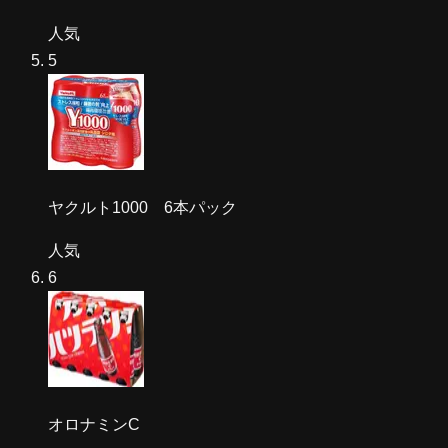
取扱店舗:
川越店
人気
その着せ替え人形は恋をする ゆらゆらソーラ
5
入荷日:
2026-07-17
取扱店舗:
川越店、川崎店、大和店
ちいかわいっしょに食べよポップコーンぬいぐ
ヤクルト1000 6本パック
入荷日:
2026-07-17
人気
6
取扱店舗:
川越店、川崎店、浦和店、平塚店、大和店
バズ・ライトイヤー スーパーラージぬいぐる
入荷日:
2026-07-17
取扱店舗:
川越店、川崎店、平塚店、大和店
オロナミンC