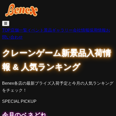
TOP
店舗一覧
イベント
景品
ギャラリー
会社情報
採用情報
お
問い合わせ
新景品入荷情報一覧
クレーンゲーム新景品入荷情
遊☆戯☆王デュエルモンスターズ 封印されし
報 & 人気ランキング
入荷日:
2026-07-18
Benex各店の最新プライズ入荷予定と今月の人気ランキング
取扱店舗:
川越店
をチェック！
ジョジョの奇妙な冒険 ファントムブラッド 
SPECIAL PICKUP
入荷日:
2026-07-18
今月のベネどれ