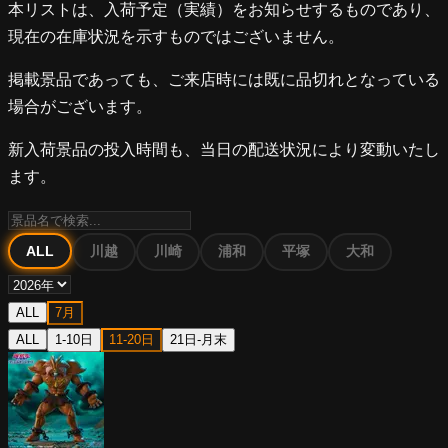
本リストは、
入荷予定（実績）をお知らせするもの
であり、
ハローキティ トコナツ日焼けドールGJ
現在の在庫状況を示すものではございません。
掲載景品であっても、ご来店時には既に品切れとなっている
入荷日:
2026-07-16
場合がございます。
取扱店舗:
川越店、川崎店、浦和店、平塚店、大和店
新入荷景品の投入時間も、当日の配送状況により変動いたし
ポケットモンスター ぬいぐるみ～ソーナンス
ます。
入荷日:
2026-07-16
ALL
川越
川崎
浦和
平塚
大和
取扱店舗:
川越店、川崎店、平塚店、大和店
ディズニー スティッチ Splash Color
ALL
7月
ALL
1-10日
11-20日
21日-月末
入荷日:
2026-07-16
取扱店舗:
川崎店、平塚店、大和店