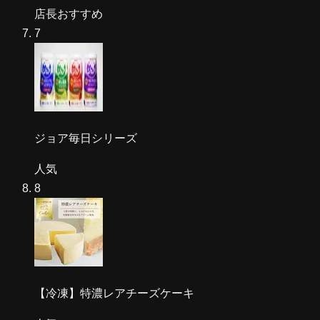
店長おすすめ
ホロライブプロダクション BIGペアぬいぐ
7
入荷日:
2026-07-17
取扱店舗:
川越店
ちいかわミニプラがまぐち
ジョア毎日シリーズ
入荷日:
2026-07-17
人気
取扱店舗:
川越店、川崎店、浦和店、平塚店、大和店
8
ディズニーキャラクター SGZ ぐらもっち
入荷日:
2026-07-17
取扱店舗:
川越店、川崎店、平塚店、大和店
【冷凍】特濃レアチーズケーキ
すみっコぐらし しろくまのふるさと 2WA