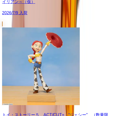
イリアン～（仮）
2026/7/9 入荷
トイ・ストーリー５ ACT/CUT+ “ジェシー” （数量限