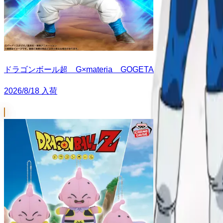
ドラゴンボール超 G×materia GOGETA
2026/8/18 入荷