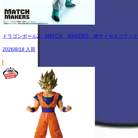
ドラゴンボールZ MATCH MAKERS 超サイヤ人ゴテン
2026/8/18 入荷