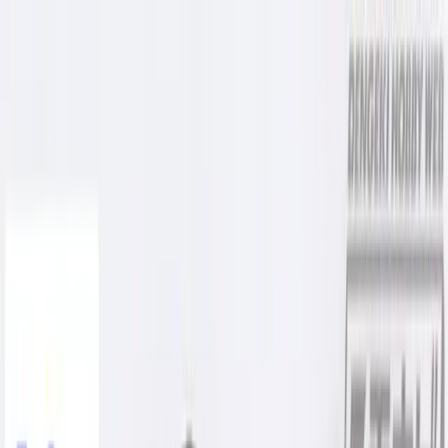
TOP
店舗一覧
イベント
景品
ギャラリー
会社情報
採用情報
お
問い合わせ
2025年1月 下旬入荷
2025年1月 下旬入荷
マインクラフト ぬいぐるみ
ショルダーバッグ
#
マインクラフト
入荷予定店舗(全5店舗)