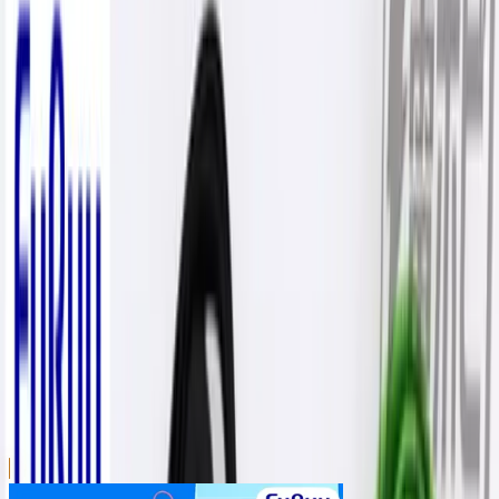
川越店
川崎店
浦和店
平塚店
大和店
ご利用上のお願い
本リストは、入荷予定（実績）をお知らせするもので
あり、現在の在庫状況を示すものではございません。
超人気景品は【入荷日〜翌日朝】に品切れとなる場合
がございます。
新入荷景品の投入時間も、当日の配送状況により変動
いたします。
|
マインクラフト
の景品