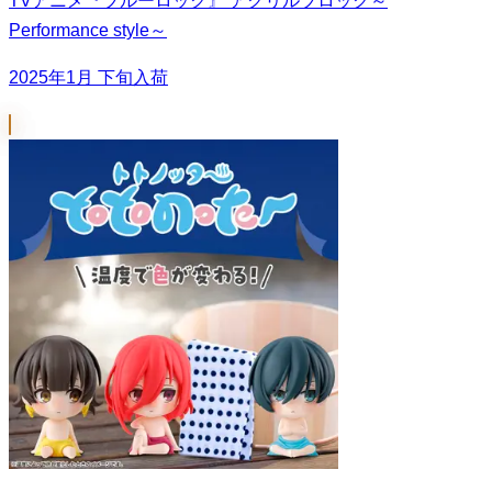
TVアニメ『ブルーロック』 アクリルブロック～
Performance style～
2025年1月 下旬入荷