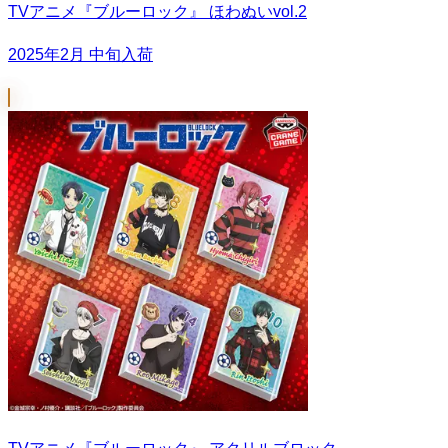
TVアニメ『ブルーロック』 ほわぬいvol.2
2025年2月 中旬入荷