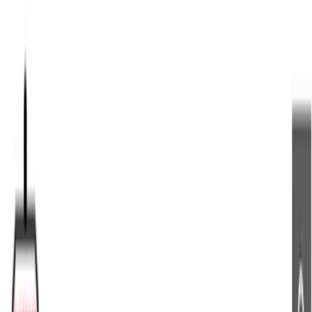
TOP
店舗一覧
イベント
景品
ギャラリー
会社情報
採用情報
お
問い合わせ
2025年1月 上旬入荷
2025年1月 上旬入荷
SAKAMOTO DAYS パーカー
#
SAKAMOTO DAYS
入荷予定店舗(全5店舗)
川越店
川崎店
浦和店
平塚店
大和店