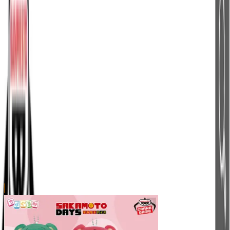
ご利用上のお願い
本リストは、入荷予定（実績）をお知らせするもので
あり、現在の在庫状況を示すものではございません。
超人気景品は【入荷日〜翌日朝】に品切れとなる場合
がございます。
新入荷景品の投入時間も、当日の配送状況により変動
いたします。
|
SAKAMOTO DAYS
の景品