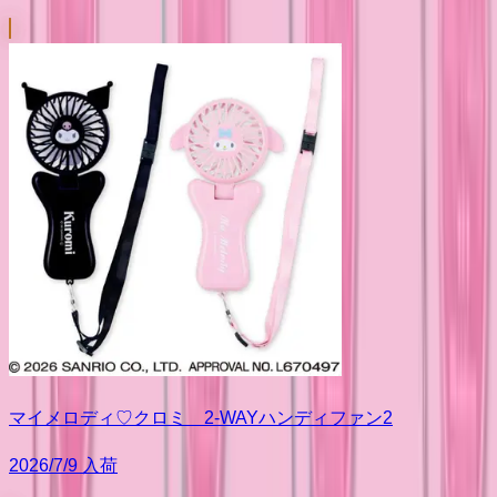
マイメロディ♡クロミ 2-WAYハンディファン2
2026/7/9 入荷