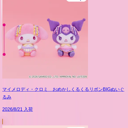
マイメロディ・クロミ おめかしくるくるリボンBIGぬいぐ
るみ
2026/8/21 入荷