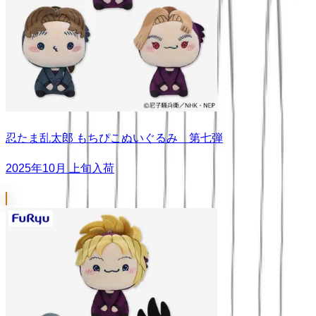
忍たま乱太郎 もちぴこぬいぐるみ 第七弾
2025年10月 上旬入荷