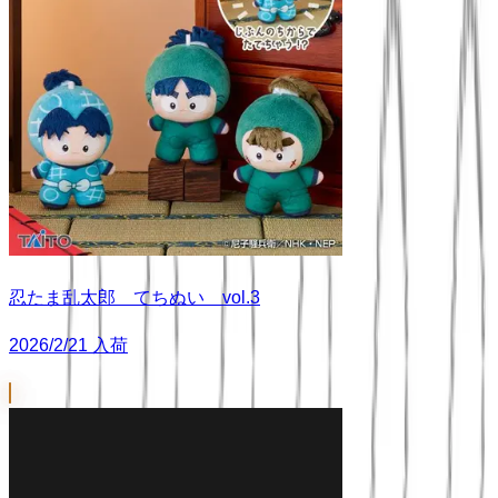
忍たま乱太郎 てちぬい vol.3
2026/2/21 入荷