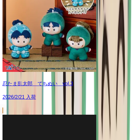
忍たま乱太郎 てちぬい vol.3
2026/2/21 入荷