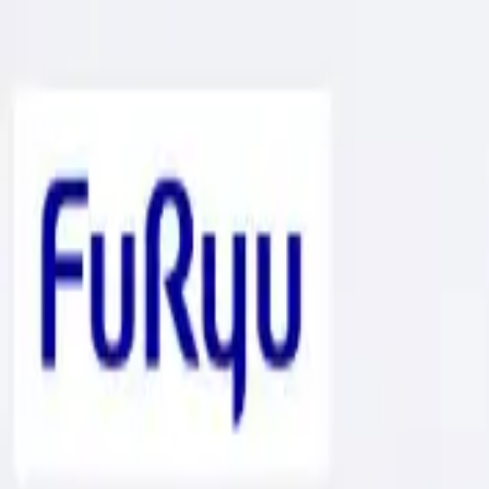
TOP
店舗一覧
イベント
景品
ギャラリー
会社情報
採用情報
お問
2025年2月 中旬入荷
2025年2月 中旬入荷
マインクラフト スライムラ
#
マインクラフト
入荷予定店舗(全5店舗)
川越店
川崎店
浦和店
平塚店
大和店
ご利用上のお願い