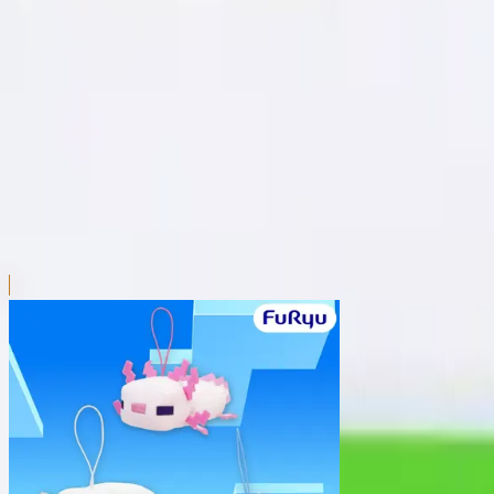
本リストは、入荷予定（実績）をお知らせするものであ
超人気景品は【入荷日〜翌日朝】に品切れとなる場合が
新入荷景品の投入時間も、当日の配送状況により変動い
|
マインクラフト
の景品