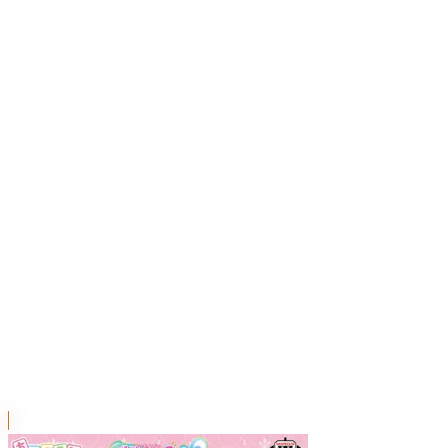
川越店
川崎店
浦和店
平塚店
大和店
ご利用上のお願い
本リストは、入荷予定（実績）をお知らせするもので
あり、現在の在庫状況を示すものではございません。
超人気景品は【入荷日〜翌日朝】に品切れとなる場合
がございます。
新入荷景品の投入時間も、当日の配送状況により変動
いたします。
|
プリキュア
の景品