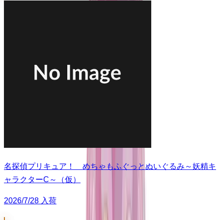
名探偵プリキュア！ めちゃもふぐっとぬいぐるみ～妖精キ
ャラクターC～（仮）
2026/7/28 入荷