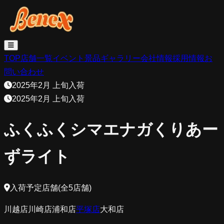
TOP
店舗一覧
イベント
景品
ギャラリー
会社情報
採用情報
お
問い合わせ
2025年2月 上旬入荷
2025年2月 上旬入荷
ふくふくシマエナガくりあー
ずライト
入荷予定店舗(全5店舗)
川越店
川崎店
浦和店
平塚店
大和店