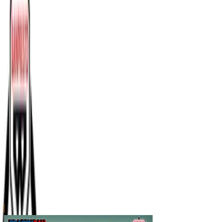
川越店
川崎店
浦和店
平塚店
大和店
ご利用上のお願い
本リストは、入荷予定（実績）をお知らせするもので
あり、現在の在庫状況を示すものではございません。
超人気景品は【入荷日〜翌日朝】に品切れとなる場合
がございます。
新入荷景品の投入時間も、当日の配送状況により変動
いたします。
|
ドラゴンボール
の景品