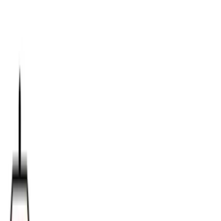
TOP
店舗一覧
イベント
景品
ギャラリー
会社情報
採用情報
お
問い合わせ
2025年3月 中旬入荷
2025年3月 中旬入荷
ドラゴンボールDAIMA ビジ
ュアルアートプレートvol.2
#
ドラゴンボール
入荷予定店舗(全5店舗)