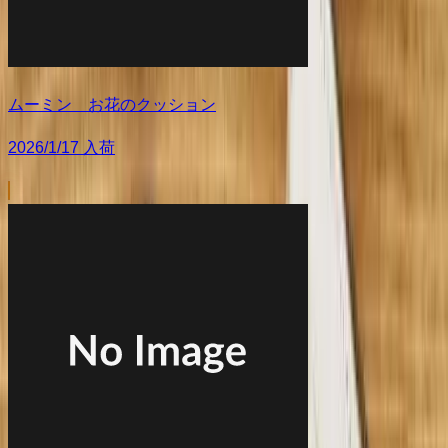
ムーミン お花のクッション
2026/1/17 入荷