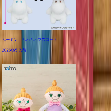
ムーミン ふわふわマスコット
2026/3/5 入荷