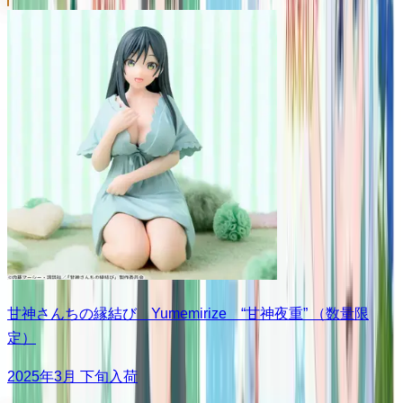
甘神さんちの縁結び Yumemirize “甘神夜重” （数量限
定）
2025年3月 下旬入荷