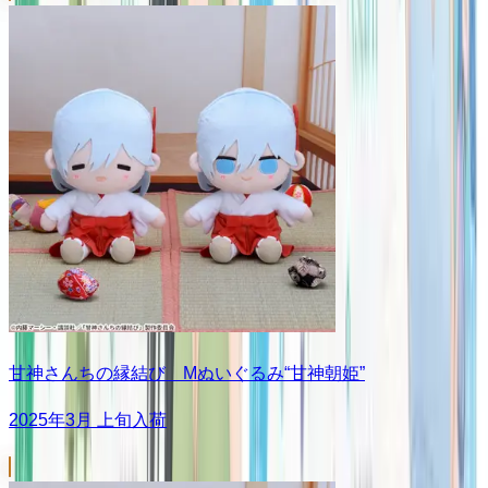
甘神さんちの縁結び Mぬいぐるみ“甘神朝姫”
2025年3月 上旬入荷