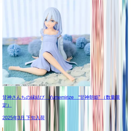
甘神さんちの縁結び Yumemirize “甘神朝姫” （数量限
定）
2025年3月 下旬入荷