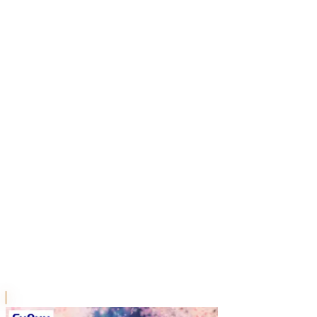
川越店
川崎店
浦和店
平塚店
大和店
ご利用上のお願い
本リストは、入荷予定（実績）をお知らせするもので
あり、現在の在庫状況を示すものではございません。
超人気景品は【入荷日〜翌日朝】に品切れとなる場合
がございます。
新入荷景品の投入時間も、当日の配送状況により変動
いたします。
|
甘神さんちの縁結び
の景品