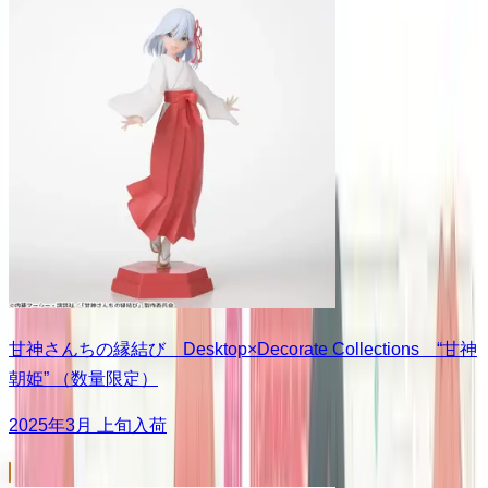
甘神さんちの縁結び Desktop×Decorate Collections “甘神
朝姫” （数量限定）
2025年3月 上旬入荷