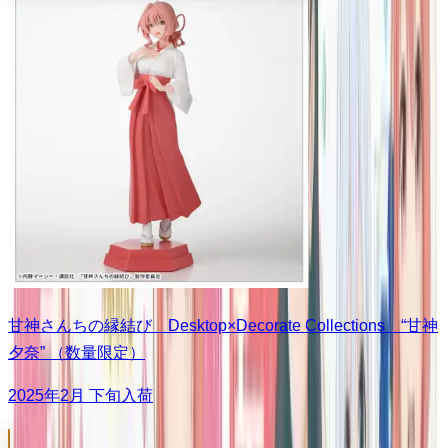
甘神さんちの縁結び Desktop×Decorate Collections “甘神
夕奈” （数量限定）
2025年2月 下旬入荷