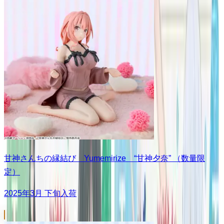
甘神さんちの縁結び Yumemirize “甘神夕奈” （数量限
定）
2025年3月 下旬入荷