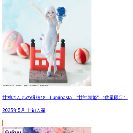
甘神さんちの縁結び Luminasta “甘神朝姫” （数量限定）
2025年5月 上旬入荷