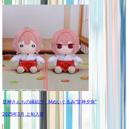
甘神さんちの縁結び Mぬいぐるみ“甘神夕奈”
2025年3月 上旬入荷