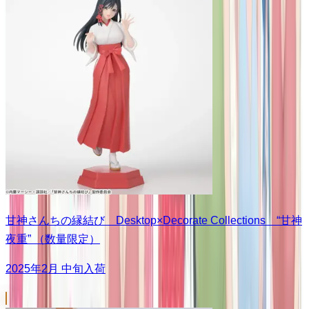
甘神さんちの縁結び Desktop×Decorate Collections “甘神
夜重” （数量限定）
2025年2月 中旬入荷