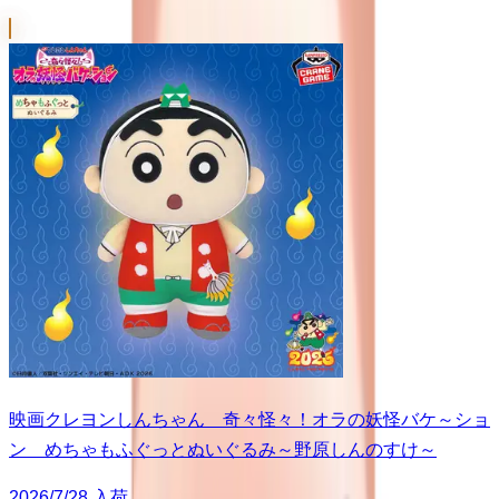
映画クレヨンしんちゃん 奇々怪々！オラの妖怪バケ～ショ
ン めちゃもふぐっとぬいぐるみ～野原しんのすけ～
2026/7/28 入荷