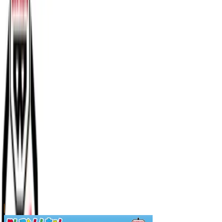
川越店
川崎店
浦和店
平塚店
大和店
ご利用上のお願い
本リストは、入荷予定（実績）をお知らせするもので
あり、現在の在庫状況を示すものではございません。
超人気景品は【入荷日〜翌日朝】に品切れとなる場合
がございます。
新入荷景品の投入時間も、当日の配送状況により変動
いたします。
|
クレヨンしんちゃん
の景品