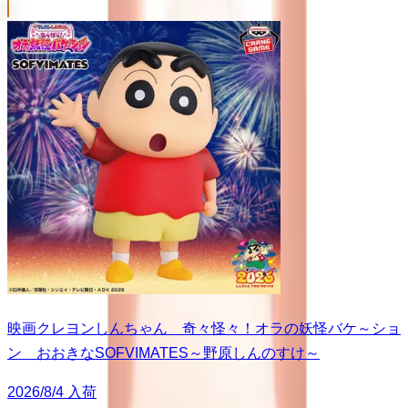
映画クレヨンしんちゃん 奇々怪々！オラの妖怪バケ～ショ
ン おおきなSOFVIMATES～野原しんのすけ～
2026/8/4 入荷