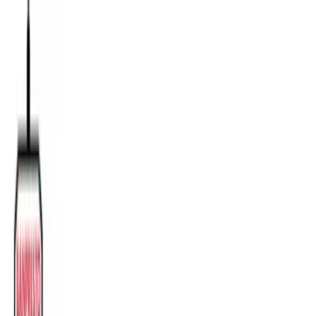
TOP
店舗一覧
イベント
景品
ギャラリー
会社情報
採用情報
お
問い合わせ
2025年3月 上旬入荷
2025年3月 上旬入荷
クレヨンしんちゃん ぶりぶ
りざえもんルームライト
#
クレヨンしんちゃん
入荷予定店舗(全5店舗)