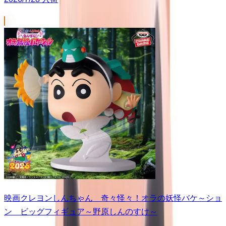
映画クレヨンしんちゃん 奇々怪々！オラの妖怪バケ～ショ
ン ビッグフィギュア～野原しんのすけ～