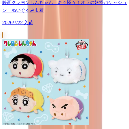
映画クレヨンしんちゃん 奇々怪々！オラの妖怪バケ～ショ
ン ぬいぐるみ巾着
2026/7/22 入荷