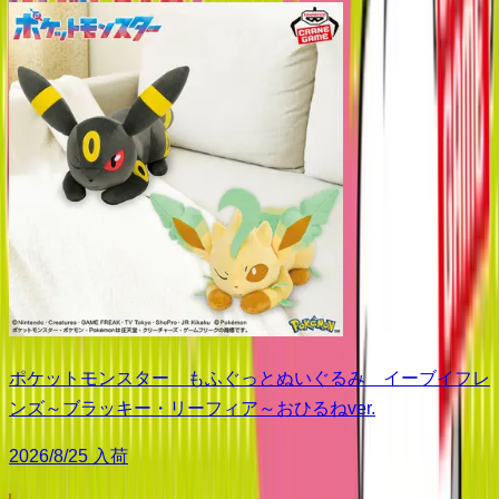
ポケットモンスター もふぐっとぬいぐるみ イーブイフレ
ンズ～ブラッキー・リーフィア～おひるねver.
2026/8/25 入荷