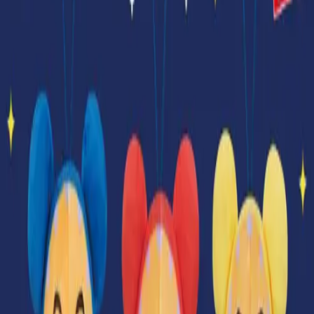
入荷予定店舗(全5店舗)
川越店
川崎店
浦和店
平塚店
大和店
ご利用上のお願い
本リストは、入荷予定（実績）をお知らせするもので
あり、現在の在庫状況を示すものではございません。
超人気景品は【入荷日〜翌日朝】に品切れとなる場合
がございます。
新入荷景品の投入時間も、当日の配送状況により変動
いたします。
|
ニャンちゅう
の景品