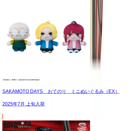
SAKAMOTO DAYS おてのり ミニぬいぐるみ（EX）
2025年7月 上旬入荷