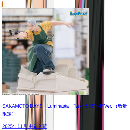
SAKAMOTO DAYS Luminasta “坂本太郎”本気Ver. （数量
限定）
2025年11月 中旬入荷