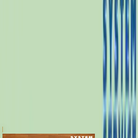
川越店
川崎店
浦和店
平塚店
大和店
ご利用上のお願い
本リストは、入荷予定（実績）をお知らせするもので
あり、現在の在庫状況を示すものではございません。
超人気景品は【入荷日〜翌日朝】に品切れとなる場合
がございます。
新入荷景品の投入時間も、当日の配送状況により変動
いたします。
|
すみっコぐらし
の景品