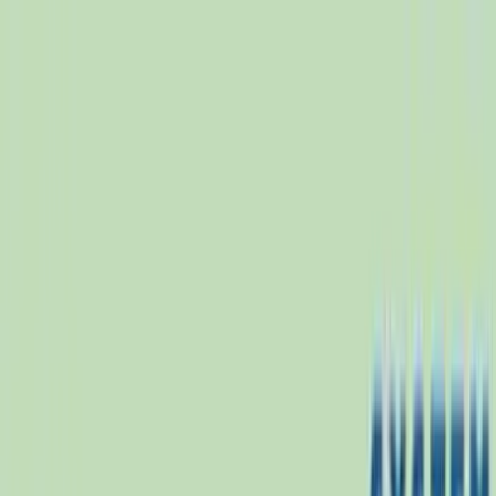
TOP
店舗一覧
イベント
景品
ギャラリー
会社情報
採用情報
お
問い合わせ
2025年3月 下旬入荷
2025年3月 下旬入荷
すみっコぐらし プッシュポ
ップゲーム
#
すみっコぐらし
入荷予定店舗(全5店舗)