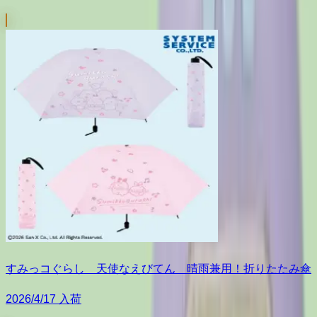
すみっコぐらし 天使なえびてん 晴雨兼用！折りたたみ傘
2026/4/17 入荷