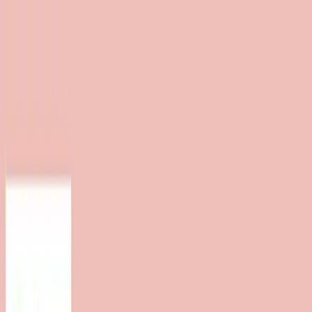
TOP
店舗一覧
イベント
景品
ギャラリー
会社情報
採用情報
お
問い合わせ
2025年3月 上旬入荷
2025年3月 上旬入荷
ディズニーキャラクター ミ
ルキーボア うたたねマスコ
ット
#
ディズニー
#
ミルキーボア