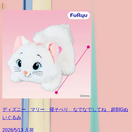
ディズニー マリー 寝そべり なでなでしてね 超BIGぬ
いぐるみ
2026/5/13 入荷