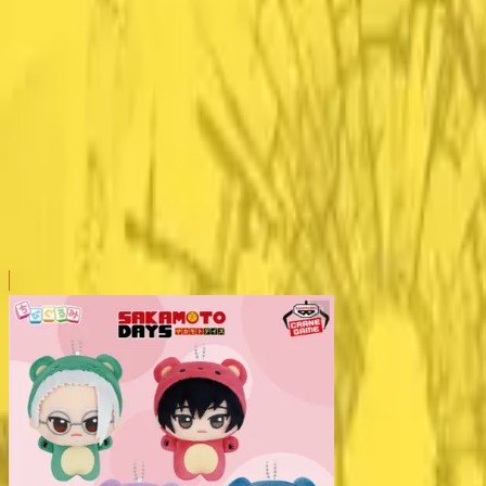
本リストは、入荷予定（実績）をお知らせするものであ
超人気景品は【入荷日〜翌日朝】に品切れとなる場合が
新入荷景品の投入時間も、当日の配送状況により変動い
|
SAKAMOTO DAYS
の景品