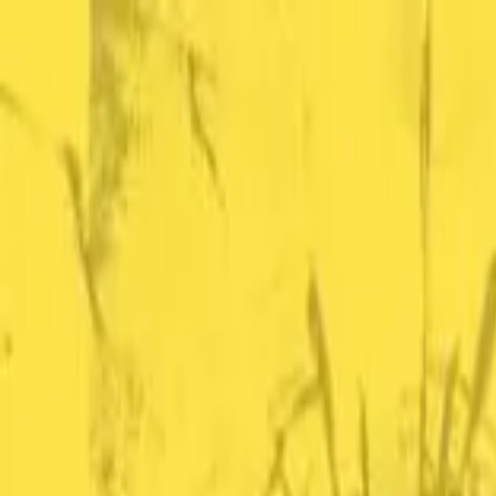
TOP
店舗一覧
イベント
景品
ギャラリー
会社情報
採用情報
お問
2025年3月 上旬入荷
2025年3月 上旬入荷
SAKAMOTO DAYS BIGクッ
#
SAKAMOTO DAYS
入荷予定店舗(全5店舗)
川越店
川崎店
浦和店
平塚店
大和店
ご利用上のお願い