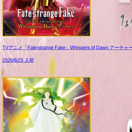
TVアニメ「Fate/strange Fake」Whispers of Dawn アーチャ
2026/6/25 入荷