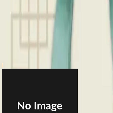
本リストは、入荷予定（実績）をお知らせするものであ
超人気景品は【入荷日〜翌日朝】に品切れとなる場合が
新入荷景品の投入時間も、当日の配送状況により変動い
|
薬屋のひとりごと
の景品