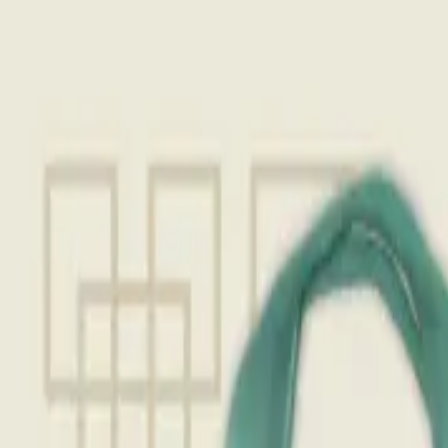
TOP
店舗一覧
イベント
景品
ギャラリー
会社情報
採用情報
お問
2025年3月 下旬入荷
2025年3月 下旬入荷
薬屋のひとりごと 保冷トート
#
薬屋のひとりごと
入荷予定店舗(全5店舗)
川越店
川崎店
浦和店
平塚店
大和店
ご利用上のお願い