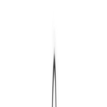
TOP
店舗一覧
イベント
景品
ギャラリー
会社情報
採用情報
お
問い合わせ
2025年3月 上旬入荷
2025年3月 上旬入荷
サンリオキャラクターズ ネ
オゴシックデビルズマスコッ
ト1
#
サンリオキャラクターズ