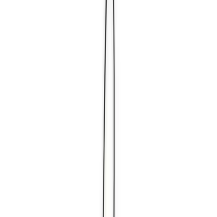
入荷予定店舗(全5店舗)
川越店
川崎店
浦和店
平塚店
大和店
ご利用上のお願い
本リストは、入荷予定（実績）をお知らせするもので
あり、現在の在庫状況を示すものではございません。
超人気景品は【入荷日〜翌日朝】に品切れとなる場合
がございます。
新入荷景品の投入時間も、当日の配送状況により変動
いたします。
|
サンリオキャラクターズ
の景品