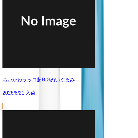
ちいかわラッコ超BIGぬいぐるみ
2026/8/21 入荷