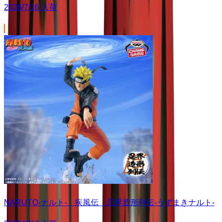
2026/7/16 入荷
NARUTO-ナルト- 疾風伝 忍界造形列伝-うずまきナルト-