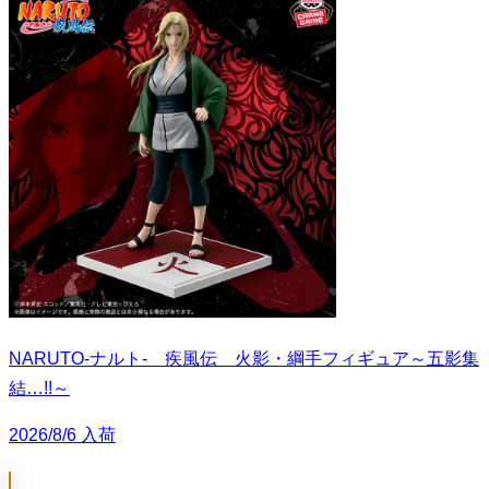
NARUTO-ナルト- 疾風伝 火影・綱手フィギュア～五影集
結…!!～
2026/8/6 入荷