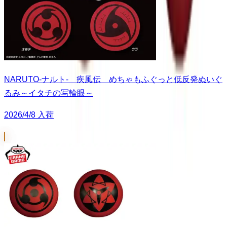
NARUTO-ナルト- 疾風伝 めちゃもふぐっと低反発ぬいぐ
るみ～イタチの写輪眼～
2026/4/8 入荷