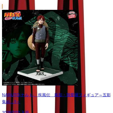
NARUTO-ナルト- 疾風伝 風影・我愛羅フィギュア～五影
集結…!!～
2026/7/22 入荷