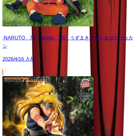
-NARUTO 72 series- 03 うずまきナルト＆はたけカカ
シ
2026/4/16 入荷