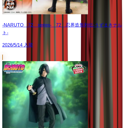
-NARUTO 72 series- 72 忍界造形列伝-うずまきナル
ト-
2026/5/14 入荷