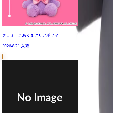
クロミ こあくまクリアポフィ
2026/8/21 入荷