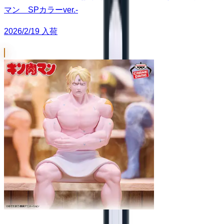
マン SPカラーver.-
2026/2/19 入荷