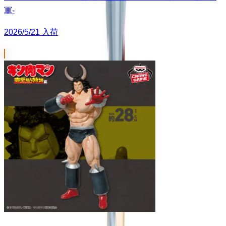
軍-
2026/5/21 入荷