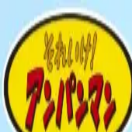
TOP
店舗一覧
イベント
景品
ギャラリー
会社情報
採用情報
お問
2025年5月 下旬入荷
2025年5月 下旬入荷
それいけ！アンパンマン なかよ
#
それいけ！アンパンマン
入荷予定店舗(全5店舗)
川越店
川崎店
浦和店
平塚店
大和店
ご利用上のお願い