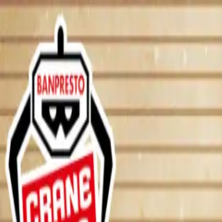
TOP
店舗一覧
イベント
景品
ギャラリー
会社情報
採用情報
お問
2025年6月 下旬入荷
2025年6月 下旬入荷
ワンピース 帽子ルームライト-
#
ONE PIECE
入荷予定店舗(全5店舗)
川越店
川崎店
浦和店
平塚店
大和店
ご利用上のお願い