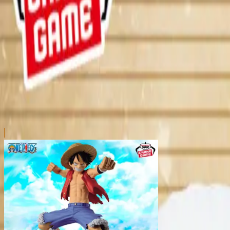
本リストは、入荷予定（実績）をお知らせするものであ
超人気景品は【入荷日〜翌日朝】に品切れとなる場合が
新入荷景品の投入時間も、当日の配送状況により変動い
|
ONE PIECE
の景品