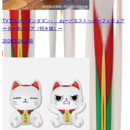
TVアニメ『ダンダダン』 ぬーどるストッパーフィギュア
ーターボババア（招き猫）ー
2026/1/24 入荷