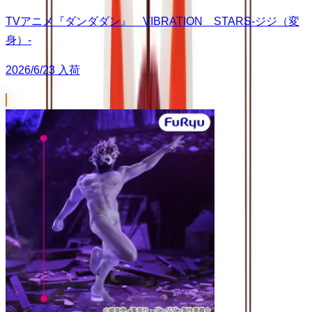
TVアニメ『ダンダダン』 VIBRATION STARS-ジジ（変
身）-
2026/6/23 入荷