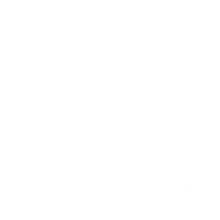
TOP
店舗一覧
イベント
景品
ギャラリー
会社情報
採用情報
お
問い合わせ
2025年6月 上旬入荷
2025年6月 上旬入荷
TVアニメ『ダンダダン』 タ
ーボババア(招き猫)がいっぱ
いマスコット
#
ダンダダン