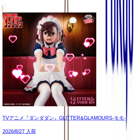
TVアニメ『ダンダダン』GLITTER&GLAMOURS-モモ-
2026/8/27 入荷