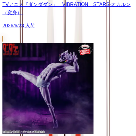
TVアニメ『ダンダダン』 VIBRATION STARS-オカルン
（変身）-
2026/6/23 入荷