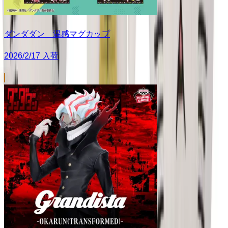
ダンダダン 温感マグカップ
2026/2/17 入荷