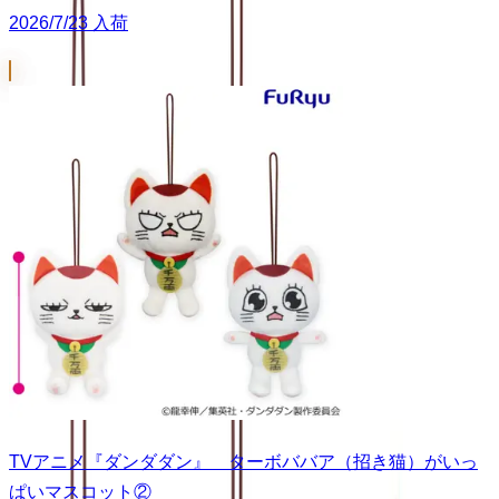
2026/7/23 入荷
TVアニメ『ダンダダン』 ターボババア（招き猫）がいっ
ぱいマスコット②