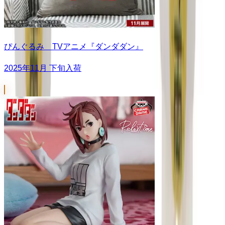
ぴんぐるみ TVアニメ『ダンダダン』
2025年11月 下旬入荷