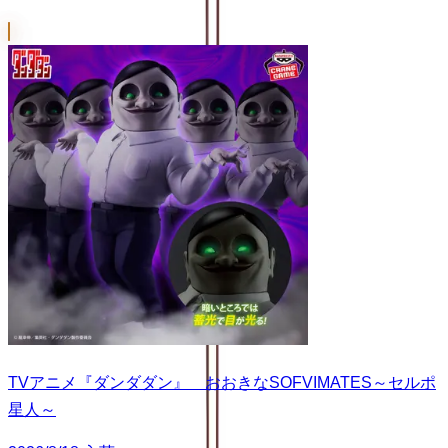
TVアニメ『ダンダダン』 おおきなSOFVIMATES～セルポ
星人～