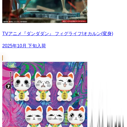
TVアニメ『ダンダダン』 フィグライフ!オカルン(変身)
2025年10月 下旬入荷