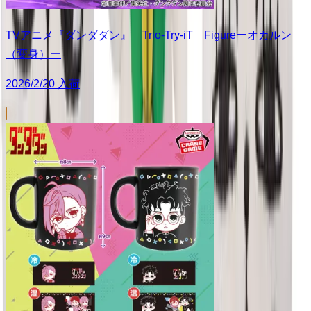
TVアニメ『ダンダダン』 Trio-Try-iT Figureーオカルン
（変身）ー
2026/2/20 入荷