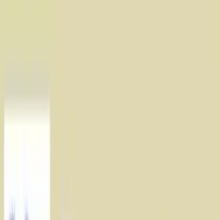
TOP
店舗一覧
イベント
景品
ギャラリー
会社情報
採用情報
お
問い合わせ
2025年6月 中旬入荷
2025年6月 中旬入荷
ミッキーマウス フェイスマ
スコット付きトートバッグ
#
ミッキー＆フレンズ
入荷予定店舗(全5店舗)