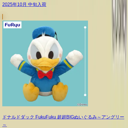
2025年10月 中旬入荷
ドナルドダック FukuFuku 超超BIGぬいぐるみ～アングリー
～