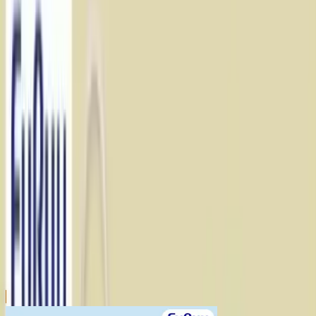
川越店
川崎店
浦和店
平塚店
大和店
ご利用上のお願い
本リストは、入荷予定（実績）をお知らせするもので
あり、現在の在庫状況を示すものではございません。
超人気景品は【入荷日〜翌日朝】に品切れとなる場合
がございます。
新入荷景品の投入時間も、当日の配送状況により変動
いたします。
|
ミッキー＆フレンズ
の景品