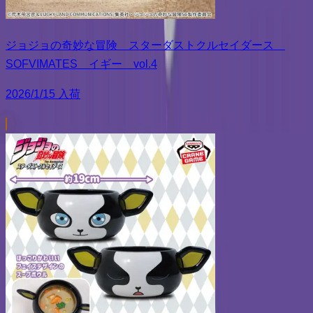
ジョジョの奇妙な冒険 スターダストクルセイダース
SOFVIMATES イギー vol.4
2026/1/15 入荷