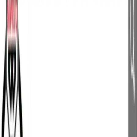
入荷予定店舗(全5店舗)
川越店
川崎店
浦和店
平塚店
大和店
ご利用上のお願い
本リストは、入荷予定（実績）をお知らせするもので
あり、現在の在庫状況を示すものではございません。
超人気景品は【入荷日〜翌日朝】に品切れとなる場合
がございます。
新入荷景品の投入時間も、当日の配送状況により変動
いたします。
|
プリキュア
の景品