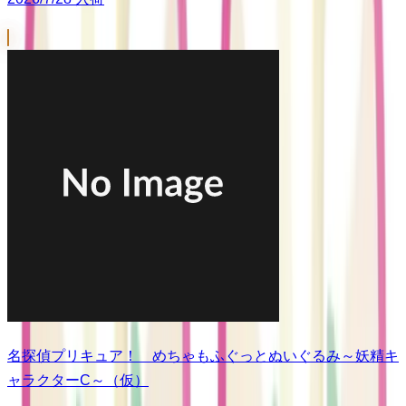
名探偵プリキュア！ めちゃもふぐっとぬいぐるみ～妖精キ
ャラクターC～（仮）