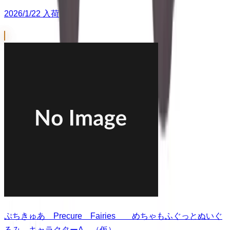
2026/1/22 入荷
ぷちきゅあ Precure Fairies めちゃもふぐっとぬいぐ
るみ キャラクターA （仮）