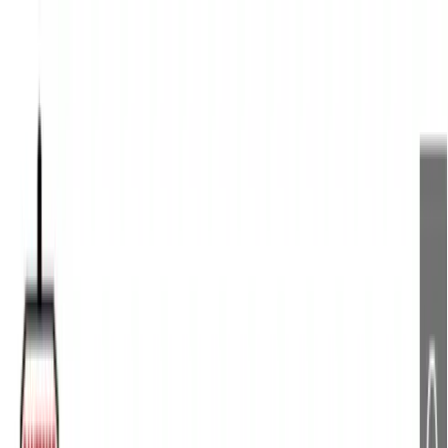
TOP
店舗一覧
イベント
景品
ギャラリー
会社情報
採用情報
お
問い合わせ
2025年6月 中旬入荷
2025年6月 中旬入荷
キミとアイドルプリキュア♪
ストラップ付き顔型ぬいぐる
みポーチ
#
プリキュア