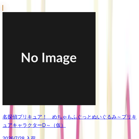
名探偵プリキュア！ めちゃもふぐっとぬいぐるみ～プリキ
ュアキャラクターD～（仮）
2026/7/28 入荷