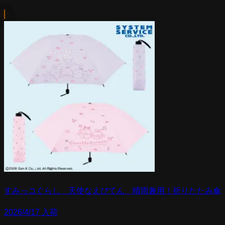
すみっコぐらし 天使なえびてん 晴雨兼用！折りたたみ傘
2026/4/17 入荷