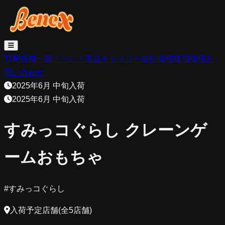
TOP
店舗一覧
イベント
景品
ギャラリー
会社情報
採用情報
お
問い合わせ
2025年6月 中旬入荷
2025年6月 中旬入荷
すみっコぐらし クレーンゲ
ームおもちゃ
#
すみっコぐらし
入荷予定店舗(全5店舗)