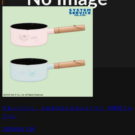
すみっコぐらし たぬきのまんまるレストラン IH対応ミル
クパン
2026/4/24 入荷