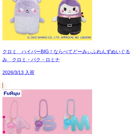
クロミ ハイパーBIG！ならべてどーみぃふれんずぬいぐる
み クロミ・バク・ロミナ
2026/3/13 入荷