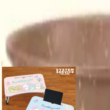
本リストは、入荷予定（実績）をお知らせするものであ
超人気景品は【入荷日〜翌日朝】に品切れとなる場合が
新入荷景品の投入時間も、当日の配送状況により変動い
|
すみっコぐらし
の景品