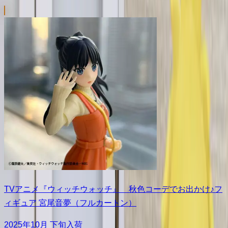
TVアニメ『ウィッチウォッチ』 秋色コーデでお出かけ♪フ
ィギュア 宮尾音夢（フルカートン）
2025年10月 下旬入荷