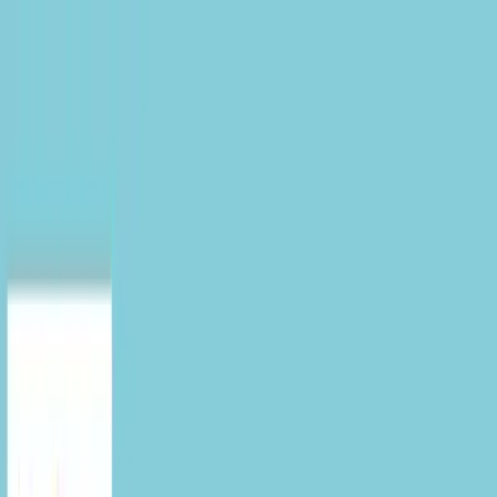
TOP
店舗一覧
イベント
景品
ギャラリー
会社情報
採用情報
お
問い合わせ
2025年6月 中旬入荷
2025年6月 中旬入荷
トイ・ストーリー “トイ・ス
トーリー”30周年 トイレトロ
マスコット⑥
#
トイ・ストーリー