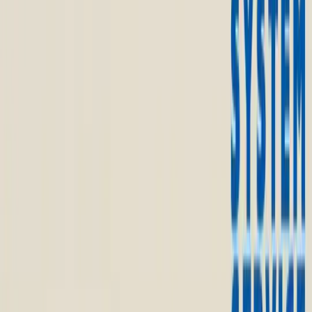
入荷予定店舗(全5店舗)
川越店
川崎店
浦和店
平塚店
大和店
ご利用上のお願い
本リストは、入荷予定（実績）をお知らせするもので
あり、現在の在庫状況を示すものではございません。
超人気景品は【入荷日〜翌日朝】に品切れとなる場合
がございます。
新入荷景品の投入時間も、当日の配送状況により変動
いたします。
|
リラックマ
の景品