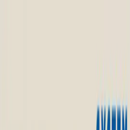
TOP
店舗一覧
イベント
景品
ギャラリー
会社情報
採用情報
お
問い合わせ
2025年6月 中旬入荷
2025年6月 中旬入荷
リラックマ Rilakkuma Style
キャップ付き真空ステンレス
タンブラー
#
リラックマ