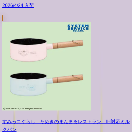
2026/4/24 入荷
すみっコぐらし たぬきのまんまるレストラン IH対応ミル
クパン