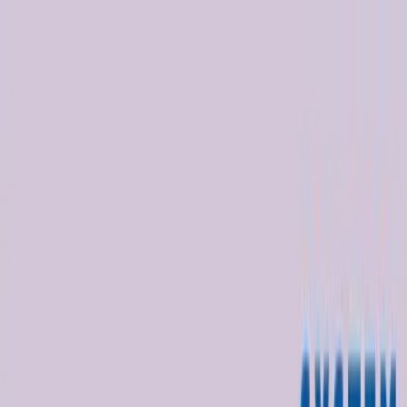
TOP
店舗一覧
イベント
景品
ギャラリー
会社情報
採用情報
お
問い合わせ
2025年6月 上旬入荷
2025年6月 上旬入荷
すみっコぐらし ウォレット
付きスマホショルダーポーチ
再販
#
すみっコぐらし