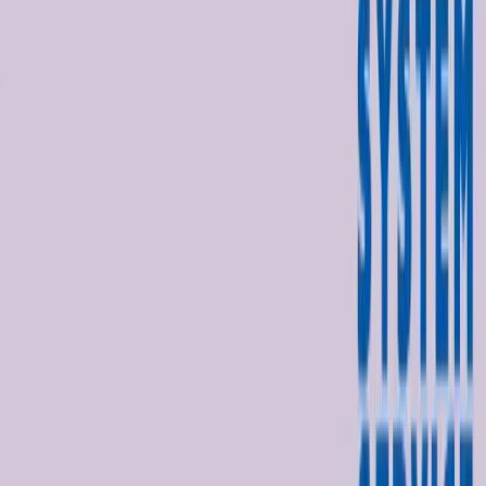
入荷予定店舗(全5店舗)
川越店
川崎店
浦和店
平塚店
大和店
ご利用上のお願い
本リストは、入荷予定（実績）をお知らせするもので
あり、現在の在庫状況を示すものではございません。
超人気景品は【入荷日〜翌日朝】に品切れとなる場合
がございます。
新入荷景品の投入時間も、当日の配送状況により変動
いたします。
|
すみっコぐらし
の景品