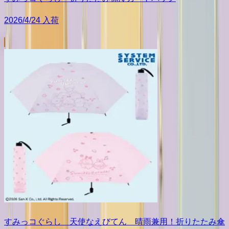
2026/4/24 入荷
すみっコぐらし 天使なえびてん 晴雨兼用！折りたたみ傘