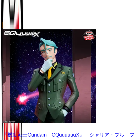
『機動戦士Gundam GQuuuuuuX』 シャリア・ブル フ