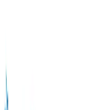
TOP
店舗一覧
イベント
景品
ギャラリー
会社情報
採用情報
お
問い合わせ
2025年8月 下旬入荷
2025年8月 下旬入荷
ポケットモンスター PtZ リ
ボントートバッグ
#
ポケットモンスター
#
PtZ
入荷予定店舗(全5店舗)