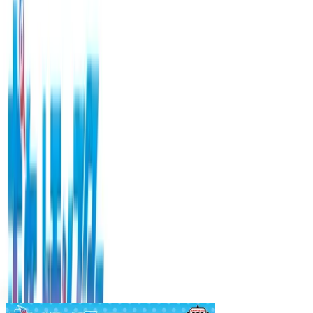
川越店
川崎店
浦和店
平塚店
大和店
ご利用上のお願い
本リストは、入荷予定（実績）をお知らせするもので
あり、現在の在庫状況を示すものではございません。
超人気景品は【入荷日〜翌日朝】に品切れとなる場合
がございます。
新入荷景品の投入時間も、当日の配送状況により変動
いたします。
|
ポケットモンスター
の景品