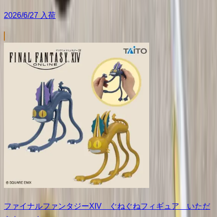
2026/6/27 入荷
ファイナルファンタジーXIV ぐねぐねフィギュア いただ