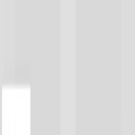
TOP
店舗一覧
イベント
景品
ギャラリー
会社情報
採用情報
お
問い合わせ
2025年8月 下旬入荷
2025年8月 下旬入荷
マインクラフト シャイニー
ミニマスコット
#
マインクラフト
入荷予定店舗(全5店舗)