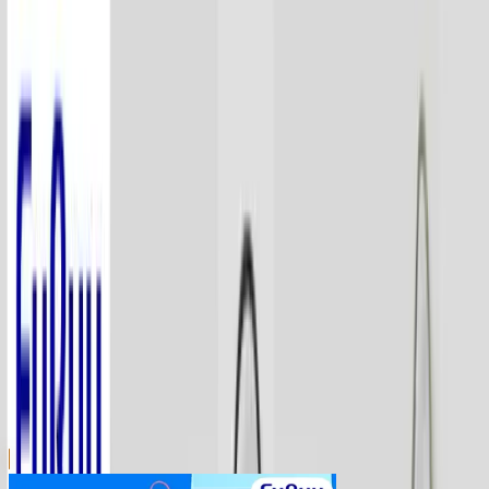
川越店
川崎店
浦和店
平塚店
大和店
ご利用上のお願い
本リストは、入荷予定（実績）をお知らせするもので
あり、現在の在庫状況を示すものではございません。
超人気景品は【入荷日〜翌日朝】に品切れとなる場合
がございます。
新入荷景品の投入時間も、当日の配送状況により変動
いたします。
|
マインクラフト
の景品