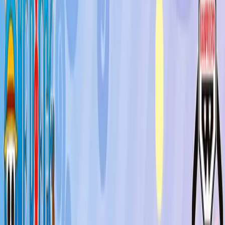
入荷予定店舗(全5店舗)
川越店
川崎店
浦和店
平塚店
大和店
ご利用上のお願い
本リストは、入荷予定（実績）をお知らせするもので
あり、現在の在庫状況を示すものではございません。
超人気景品は【入荷日〜翌日朝】に品切れとなる場合
がございます。
新入荷景品の投入時間も、当日の配送状況により変動
いたします。
|
ONE PIECE
の景品