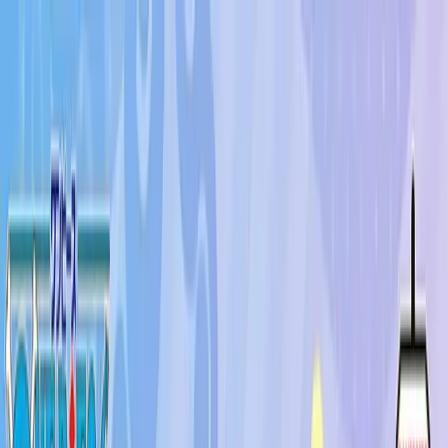
TOP
店舗一覧
イベント
景品
ギャラリー
会社情報
採用情報
お
問い合わせ
2025年8月 上旬入荷
2025年8月 上旬入荷
PukuPot ワンピース 悪魔の
実 キャンディ モンキー・
D・ルフィ-ギア5-
#
ONE PIECE