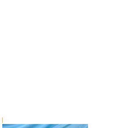
川越店
川崎店
浦和店
平塚店
大和店
ご利用上のお願い
本リストは、入荷予定（実績）をお知らせするもので
あり、現在の在庫状況を示すものではございません。
超人気景品は【入荷日〜翌日朝】に品切れとなる場合
がございます。
新入荷景品の投入時間も、当日の配送状況により変動
いたします。
|
おさるのジョージ
の景品