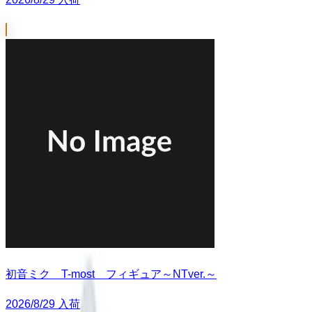
初音ミク T-most フィギュア～NTver.～
2026/8/29 入荷