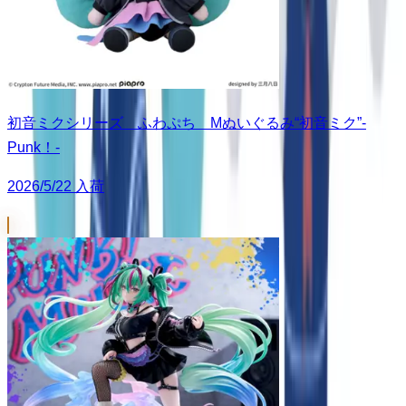
初音ミクシリーズ ふわぷち Mぬいぐるみ“初音ミク”-
Punk！-
2026/5/22 入荷