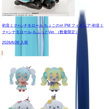
初音ミク×シナモロール ちょこのせ PM フィギュア‐初音ミ
ク×シナモロール‐もふっとVer. （数量限定）
2026/6/26 入荷