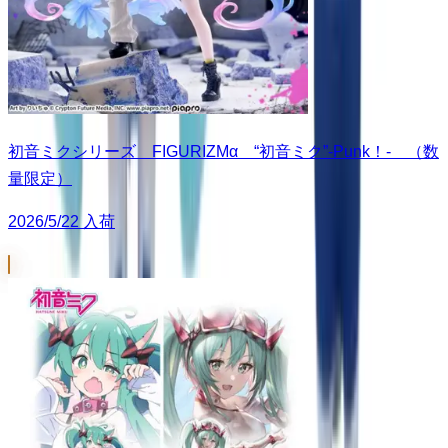
初音ミクシリーズ FIGURIZMα “初音ミク”-Punk！- （数
量限定）
2026/5/22 入荷