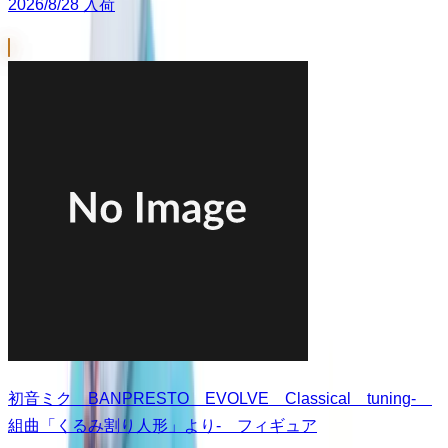
2026/8/28 入荷
初音ミク BANPRESTO EVOLVE Classical tuning-
組曲「くるみ割り人形」より- フィギュア