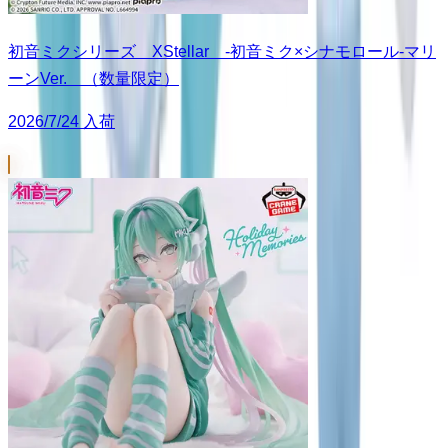
初音ミクシリーズ XStellar ‐初音ミク×シナモロール‐マリ
ーンVer. （数量限定）
2026/7/24 入荷